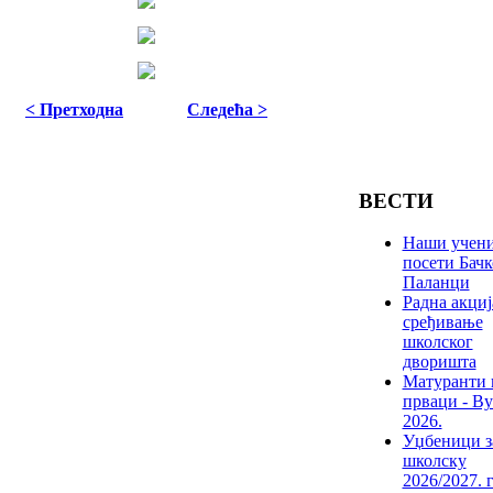
< Претходна
Следећа >
ВЕСТИ
Наши учени
посети Бачк
Паланци
Радна акциј
сређивање
школског
дворишта
Матуранти 
прваци - Ву
2026.
Уџбеници з
школску
2026/2027. 