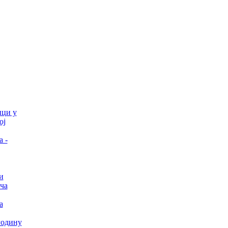
ци у
ој
а -
и
ча
а
годину