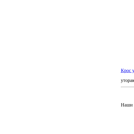
Крос 
уторак
Наши 