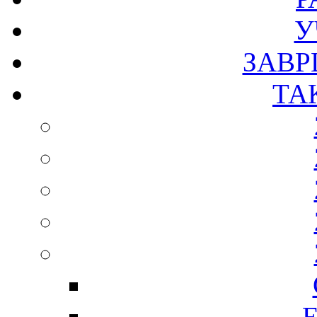
У
ЗАВР
ТА
Е