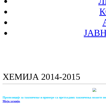
Л
К
ЈАВ
ХЕМИЈА 2014-2015
Пропозиције за такмичење и примере са претходних такмичења можете по
Моја хемија
.