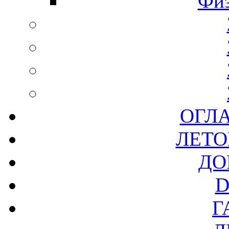
Физ
ОГЛ
ЛЕТО
ДО
D
Г