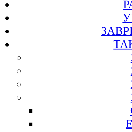
Р
У
ЗАВР
ТА
Е