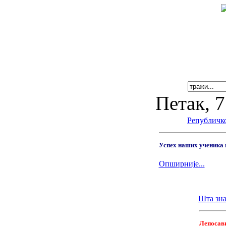
Петак, 7
Републичк
Успех наших ученика 
Опширније...
Шта зна
Лепосави