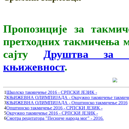
Пропозиције за такми
претходних такмичења м
сајту
Друштва за 
књижевност
.
1
Школско такмичење 2016 - СРПСКИ ЈЕЗИК -
2
КЊИЖЕВНА ОЛИМПИЈАДА - Окружно такмичење такмиче
3
КЊИЖЕВНА ОЛИМПИЈАДА - Општинско такмичење 2016
4
Општинско такмичење 2016 - СРПСКИ ЈЕЗИК -
5
Окружно такмичење 2016 - СРПСКИ ЈЕЗИК -
6
Смотра рецитатора "Песниче народа мог" - 2016.