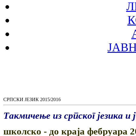
Л
К
ЈАВ
СРПСКИ ЈЕЗИК 2015/2016
Такмичење
из
српског
језика
и
школско -
до краја фебруара 2