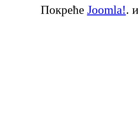
Покреће
Joomla!
. 