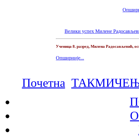
Опширн
Велики успех Милене Радосавље
Ученица 8. разред, Милена Радосављевић, осв
Опширније...
Почетна
ТАКМИЧЕ
П
О