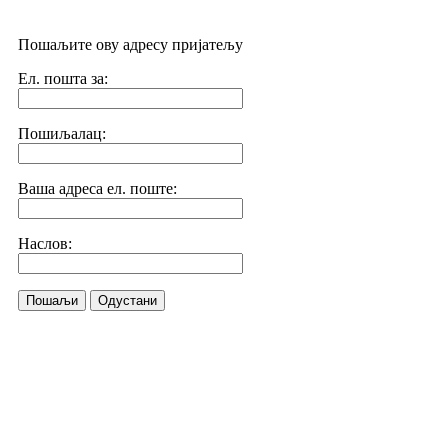
Пошаљите ову адресу пријатељу
Ел. пошта за:
Пошиљалац:
Ваша адреса ел. поште:
Наслов:
Пошаљи
Одустани