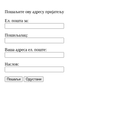
Пошаљите ову адресу пријатељу
Ел. пошта за:
Пошиљалац:
Ваша адреса ел. поште:
Наслов:
Пошаљи
Одустани