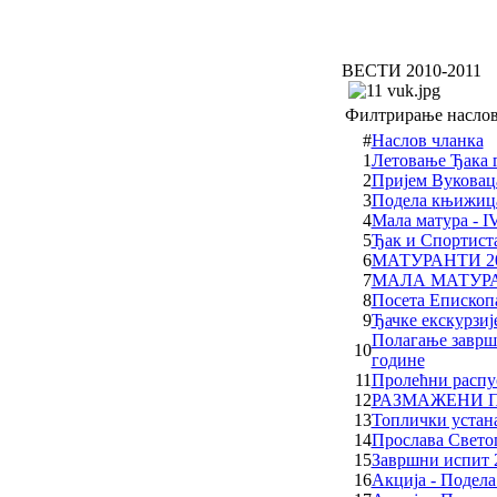
ВЕСТИ 2010-2011
Филтрирање насло
#
Наслов чланка
1
Летовање Ђака г
2
Пријем Вуковац
3
Подела књижица
4
Мала матура - IV
5
Ђак и Спортиста
6
МАТУРАНТИ 2
7
МАЛА МАТУРА 
8
Посета Епископа
9
Ђачке екскурзије
Полагање завршн
10
године
11
Пролећни распу
12
РАЗМАЖЕНИ 
13
Топлички устана
14
Прослава Светог
15
Завршни испит 
16
Акција - Подел