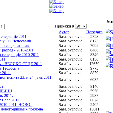
Јез
ва
Прикажи #
Аутор
Погодака
енерације 2011
SasaJovanovic
5753
а у СО Лепосавић
SasaJovanovic
8173
 и сведочанстава
SasaJovanovic
7092
 разред - 2010-2011
SasaJovanovic
8486
 генерације 2010-2011
SasaJovanovic
8349
011
SasaJovanovic
6156
- ВЕЛИКО СРЦЕ 2011
SasaJovanovic
12659
 Теодосија
SasaJovanovic
9773
 2011.
SasaJovanovic
8879
ог испита 23. и 24. јуна 2011.
SasaJovanovic
6035
ст
SasaJovanovic
8140
ПРИНЦ
SasaJovanovic
5950
к 2011.
SasaJovanovic
5987
 Саве 2011.
SasaJovanovic
6624
2010-2011. НОВО !
SasaJovanovic
5405
а новогодишњих поклона
SasaJovanovic
10011