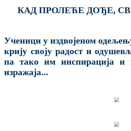
КАД ПРОЛЕЋЕ ДОЂЕ, СВ
Ученици у издвојеном одељењ
крију своју радост и одушев
па тако им инспирација и 
изражаја...