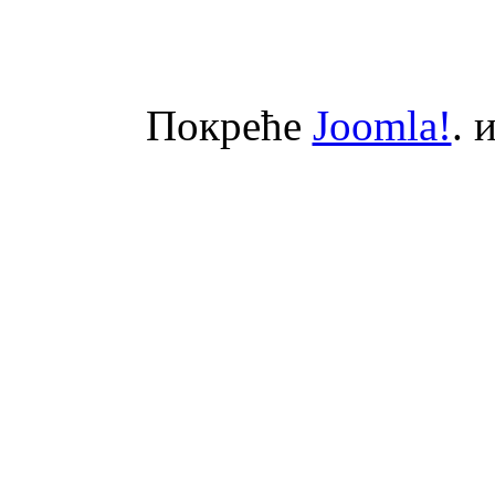
Покреће
Joomla!
. 