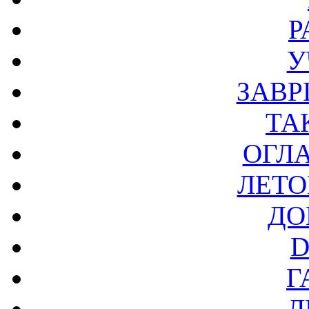
Р
У
ЗАВР
ТА
ОГЛ
ЛЕТО
ДО
D
Г
Л