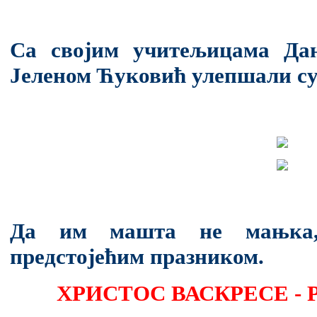
Са својим учитељицама Да
Јеленом Ћуковић улепшали су
Да им машта не мањка,
предстојећим празником.
ХРИСТОС ВАСКРЕСЕ - 