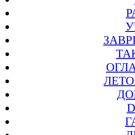
Р
У
ЗАВР
ТА
ОГЛ
ЛЕТО
ДО
D
Г
Л