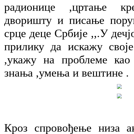
радионице ,цртање к
дворишту и писање порук
срце деце Србије ,,.У деч
прилику да искажу свој
,укажу на проблеме као
знања ,умења и вештине .
Кроз спровођење низа а