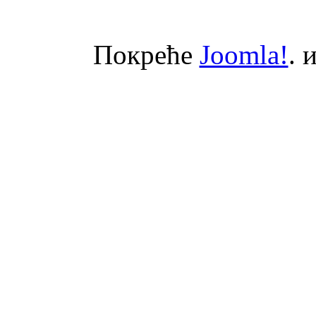
Покреће
Joomla!
. 