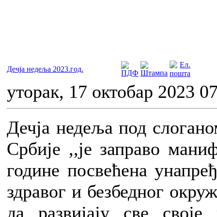
Дечја недеља 2023.год.
уторак, 17 октобар 2023 0
Дечја недеља под слогано
Србије ,,је заправо маниф
године посвећена унапређ
здравог и безбедног окру
да развијају све своје 