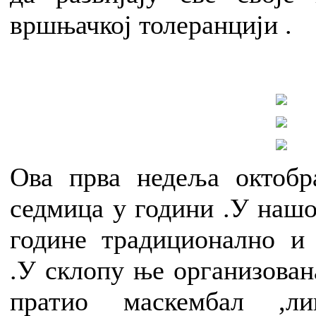
вршњачкој толеранцији .
Ова прва недеља октобра
седмица у години .У нашо
године традиционално и
.У склопу ње организована
пратио маскембал ,л