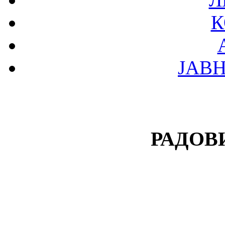
К
ЈАВ
РАДОВ