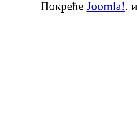
Покреће
Joomla!
. 