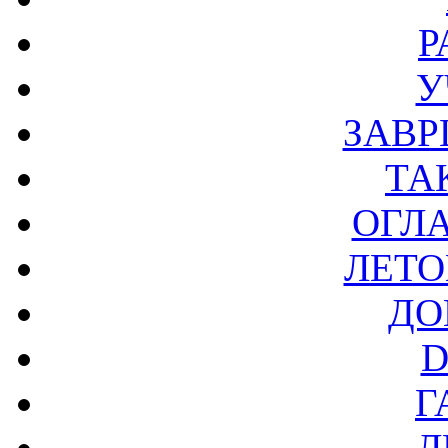
Р
У
ЗАВР
ТА
ОГЛ
ЛЕТО
ДО
D
Г
Л