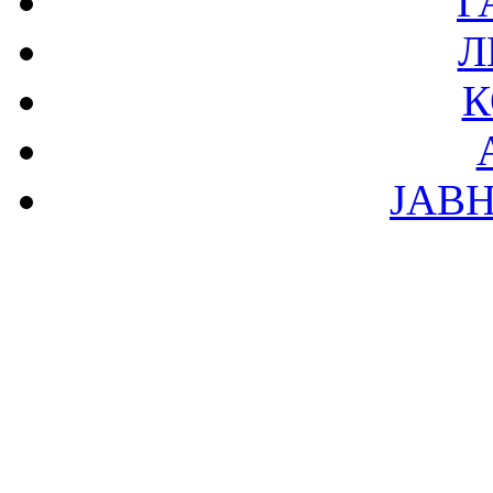
Г
Л
К
ЈАВ