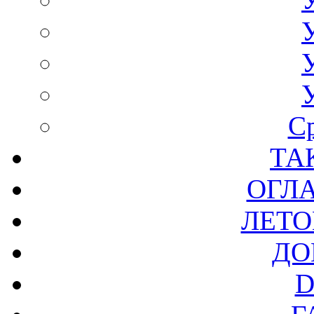
С
ТА
ОГЛ
ЛЕТО
ДО
D