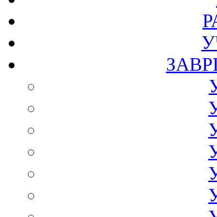
Р
У
ЗАВР