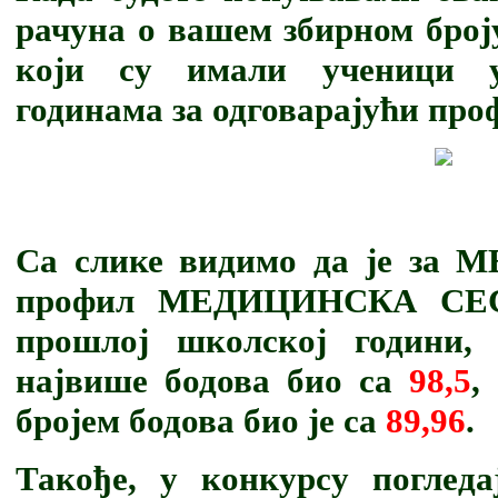
рачуна о вашем збирном броју
који су имали ученици 
годинама за одговарајући про
Са слике видимо да је з
профил МЕДИЦИНСКА СЕ
прошлој школској години,
највише бодова био са
98,5
,
бројем бодова био је са
89,96
.
Такође, у конкурсу поглед