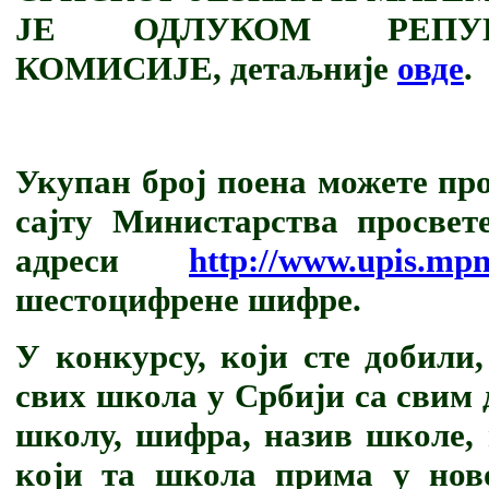
ЈЕ ОДЛУКОМ РЕПУ
КОМИСИЈЕ, детаљније
овде
.
Укупан број поена можете пр
сајту Министарства просвет
адреси
http://www.upis.mpn
шестоцифрене шифре.
У конкурсу, који сте добили
свих школа у Србији са свим 
школу, шифра, назив школе, 
који та школа прима у ново