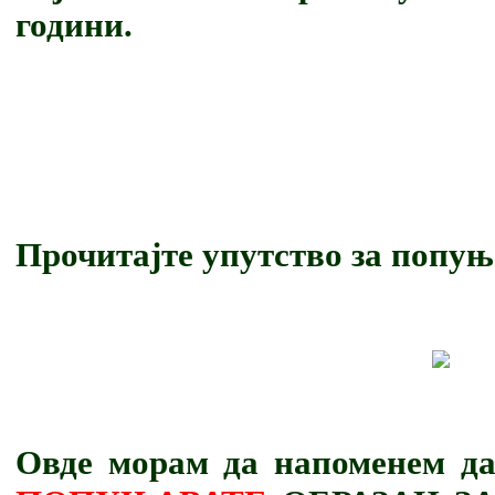
години.
Прочитајте упутство за попу
Овде морам да напоменем д