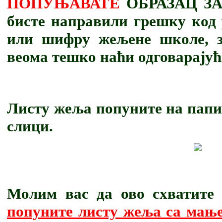
ПОПУЊАВАТЕ
ОБРАЗАЦ ЗА
бисте направили грешку код 
или шифру жељене школе, з
веома тешко наћи одговарајућ
Листу жеља попуните на папи
слици.
Молим вас да ово схватите
попуните листу жеља са мање