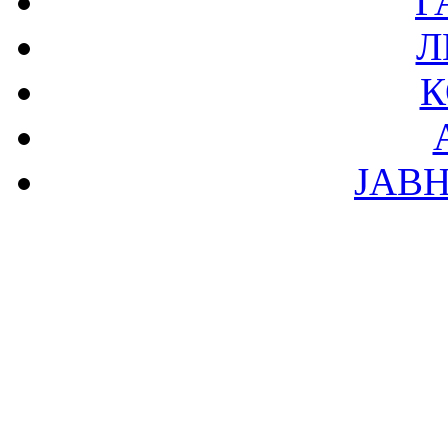
Г
Л
К
ЈАВ