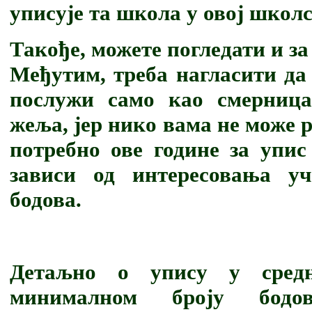
уписује та школа у овој школс
Такође, можете погледати и за
Међутим, треба нагласити да 
послужи само као смерниц
жеља, јер нико вама не може р
потребно ове године за упис
зависи од интересовања уч
бодова.
Детаљно о упису у сре
минималном броју бод