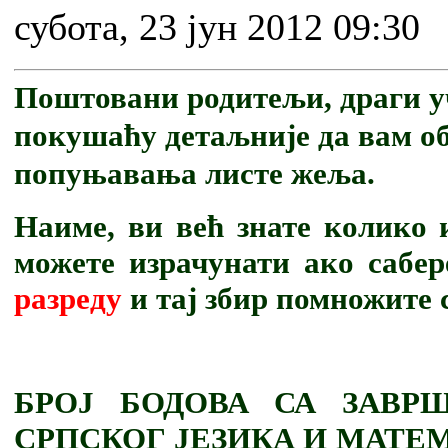
субота, 23 јун 2012 09:30
Поштовани родитељи, драги у
покушаћу детаљније да вам о
попуњавања листе жеља.
Наиме, ви већ знате колико 
можете израчунати ако сабе
разреду
и тај збир помножите с
БРОЈ БОДОВА СА ЗАВР
СРПСКОГ ЈЕЗИКА И МАТЕ