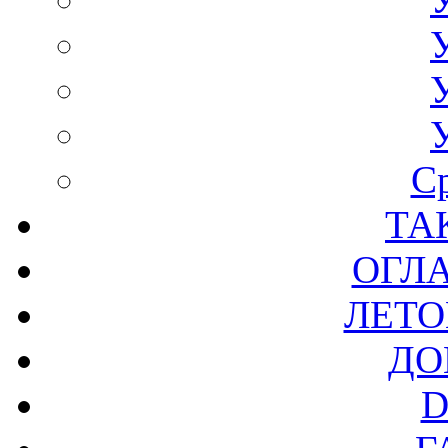
С
ТА
ОГЛ
ЛЕТО
ДО
D