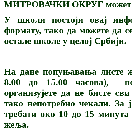
МИТРОВАЧКИ ОКРУГ можете
У школи постоји овај инф
формату, тако да можете да с
остале школе у целој Србији.
На дане попуњавања листе ж
8.00 до 15.00 часова
), по
организујете да не бисте св
тако
непотребно
чекали. За ј
требати око 10 до 15 минута 
жеља.