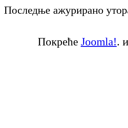
Последње ажурирано утора
Покреће
Joomla!
. 