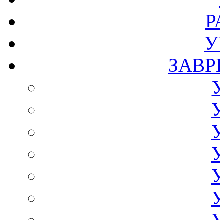
Р
У
ЗАВР