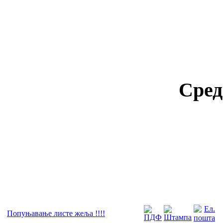
Сред
Попуњавање листе жеља !!!!