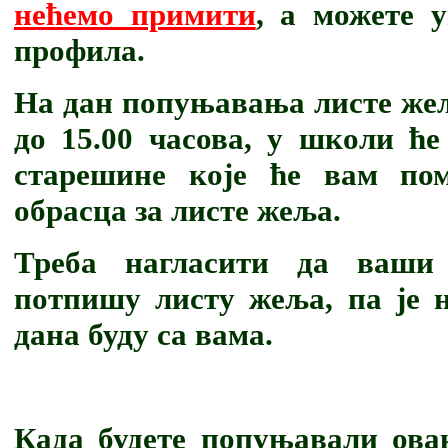
нећемо примити
, а можете 
профила.
На дан попуњавања листе жеља,
до 15.00 часова, у школи ће
старешине које ће вам по
обрасца за листе жеља.
Треба нагласити да ваши
потпишу листу жеља, па је н
дана буду са вама.
Када будете попуњавали ова