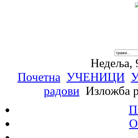
Недеља, 
Почетна
УЧЕНИЦИ
У
радови
Изложба р
П
О