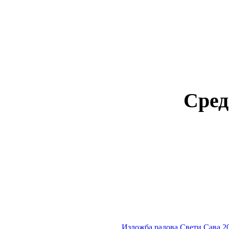
Сред
Изложба радова Свети Сава 2