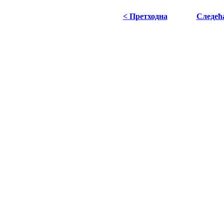
< Претходна
Следећ