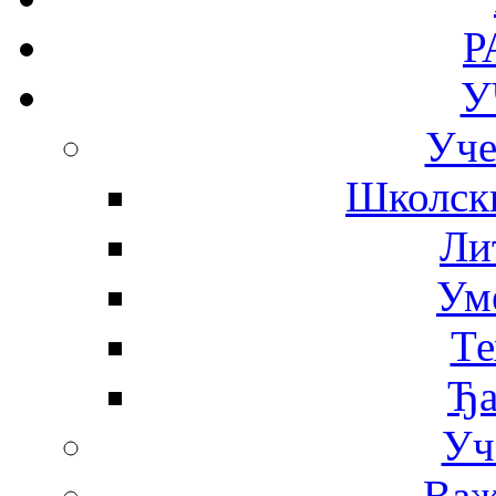
Р
У
Уче
Школск
Ли
Ум
Те
Ђа
Уч
Важ