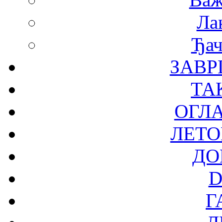
Ла
Ђач
ЗАВР
ТА
ОГЛ
ЛЕТО
ДО
D
Г