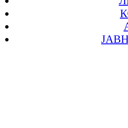
Л
К
ЈАВ