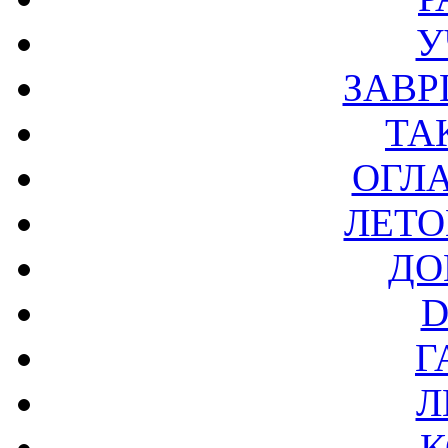
У
ЗАВР
ТА
ОГЛ
ЛЕТО
ДО
D
Г
Л
К