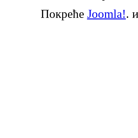
Покреће
Joomla!
. 