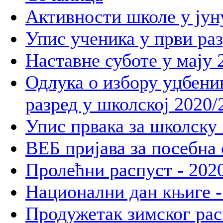
Активности школе у јун
Упис ученика у први раз
Наставне суботе у мају 
Одлука о избору уџбеника
разред у школској 2020/
Упис првака за школску 
ВЕБ пријава за посебна
Пролећни распуст - 2020
Национални дан књиге -
Продужетак зимског рас