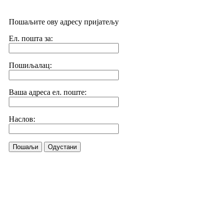
Пошаљите ову адресу пријатељу
Ел. пошта за:
Пошиљалац:
Ваша адреса ел. поште:
Наслов:
Пошаљи
Одустани